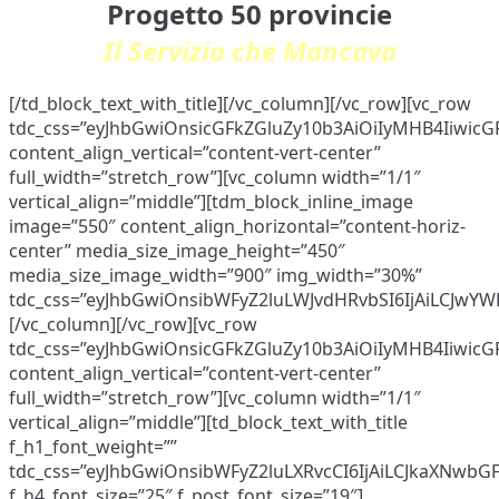
Progetto 50 provincie
Il Servizio che Mancava
[/td_block_text_with_title][/vc_column][/vc_row][vc_row
tdc_css=”eyJhbGwiOnsicGFkZGluZy10b3AiOiIyMHB4Iiwic
content_align_vertical=”content-vert-center”
full_width=”stretch_row”][vc_column width=”1/1″
vertical_align=”middle”][tdm_block_inline_image
image=”550″ content_align_horizontal=”content-horiz-
center” media_size_image_height=”450″
media_size_image_width=”900″ img_width=”30%”
tdc_css=”eyJhbGwiOnsibWFyZ2luLWJvdHRvbSI6IjAiLCJwYW
[/vc_column][/vc_row][vc_row
tdc_css=”eyJhbGwiOnsicGFkZGluZy10b3AiOiIyMHB4IiwicG
content_align_vertical=”content-vert-center”
full_width=”stretch_row”][vc_column width=”1/1″
vertical_align=”middle”][td_block_text_with_title
f_h1_font_weight=””
tdc_css=”eyJhbGwiOnsibWFyZ2luLXRvcCI6IjAiLCJkaXNwbGF5
f_h4_font_size=”25″ f_post_font_size=”19″]