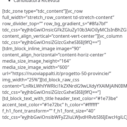
Candidatura Ricevuta
[tdc_zone type=”tdc_content”][vc_row
full_width=”stretch_row_content td-stretch-content”
row_divider_top=”” row_bg_gradient_s=”#8fa7bf”
tdc_css=”eyJhbGwiOnsicGFkZGluZy10b3AiOiIyMCIsInBhZ
content_align_vertical=”content-vert-center”][vc_column
tdc_css=”eyJhbGwiOnsiZGlzcGxheSI6IiJ9fQ==”]
[tdm_block_inline_image image=”90″
content_align_horizontal=”content-horiz-center”
media_size_image_height=”164″
media_size_image_width=”600″
url=”https://nuoviappalti.it/progetto-50-provincie/”
img_width=”25%”][td_block_raw_css
content=”LnRkLWhlYWRlci1kZXNrdG9wLXdyYXAlMjAlN0
tdc_css=”eyJhbGwiOnsiZGlzcGxheSI6IiJ9fQ==”]
[td_block_text_with_title header_text_color=”#1e73be”
accent_text_color=”#1e72bc” h_color=”#ffffff”
f_h1_font_transform=”” f_h1_font_size=”40″
tdc_css=”eyJhbGwiOnsibWFyZ2luLWJvdHRvbSI6IjEwcHgi