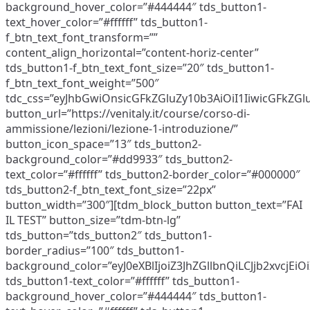
background_hover_color=”#444444″ tds_button1-
text_hover_color=”#ffffff” tds_button1-
f_btn_text_font_transform=””
content_align_horizontal=”content-horiz-center”
tds_button1-f_btn_text_font_size=”20″ tds_button1-
f_btn_text_font_weight=”500″
tdc_css=”eyJhbGwiOnsicGFkZGluZy10b3AiOiI1IiwicGFkZG
button_url=”https://venitaly.it/course/corso-di-
ammissione/lezioni/lezione-1-introduzione/”
button_icon_space=”13″ tds_button2-
background_color=”#dd9933″ tds_button2-
text_color=”#ffffff” tds_button2-border_color=”#000000″
tds_button2-f_btn_text_font_size=”22px”
button_width=”300″][tdm_block_button button_text=”FAI
IL TEST” button_size=”tdm-btn-lg”
tds_button=”tds_button2″ tds_button1-
border_radius=”100″ tds_button1-
background_color=”eyJ0eXBlIjoiZ3JhZGllbnQiLCJjb2x
tds_button1-text_color=”#ffffff” tds_button1-
background_hover_color=”#444444″ tds_button1-