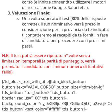
corso (è inoltre consentito utilizzare i motori
di ricerca come Google, Safari etc.).
Valutazione Finale:
Una volta superato il test (80% delle risposte
corrette), il tuo nominativo verrà preso in
considerazione per la provincia da te indicata:
ti contatteremo ai recapiti da te forniti in fase
di candidatura per procedere con i prossimi
passi.
N.B. Il test potrà essere ripetuto n° volte senza
limitazioni temporali (a parità di punteggio, verrà
premiato il candidato con il minor numero di tentativi
falliti).
[/td_block_text_with_title][tdm_block_button
button_text=”VAI AL CORSO” button_size=”tdm-btn-lg”
tds_button=”tds_button2″ tds_button1-
border_radius=”100″ tds_button1-
background_color=”eyJ0eXBlIjoiZ3JhZGllbnQiLCJjb2x
tds_button1-text_color=”#ffffff” tds_button1-