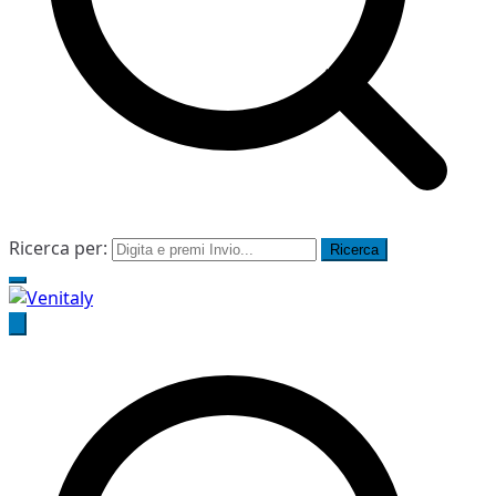
Ricerca per:
Venitaly
Consorzio Stabile Venitaly