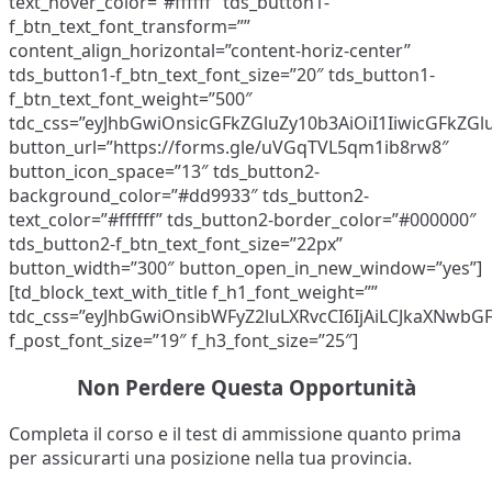
text_hover_color=”#ffffff” tds_button1-
f_btn_text_font_transform=””
content_align_horizontal=”content-horiz-center”
tds_button1-f_btn_text_font_size=”20″ tds_button1-
f_btn_text_font_weight=”500″
tdc_css=”eyJhbGwiOnsicGFkZGluZy10b3AiOiI1IiwicGFkZG
button_url=”https://forms.gle/uVGqTVL5qm1ib8rw8″
button_icon_space=”13″ tds_button2-
background_color=”#dd9933″ tds_button2-
text_color=”#ffffff” tds_button2-border_color=”#000000″
tds_button2-f_btn_text_font_size=”22px”
button_width=”300″ button_open_in_new_window=”yes”]
[td_block_text_with_title f_h1_font_weight=””
tdc_css=”eyJhbGwiOnsibWFyZ2luLXRvcCI6IjAiLCJkaXNwbGF5
f_post_font_size=”19″ f_h3_font_size=”25″]
Non Perdere Questa Opportunità
Completa il corso e il test di ammissione quanto prima
per assicurarti una posizione nella tua provincia.