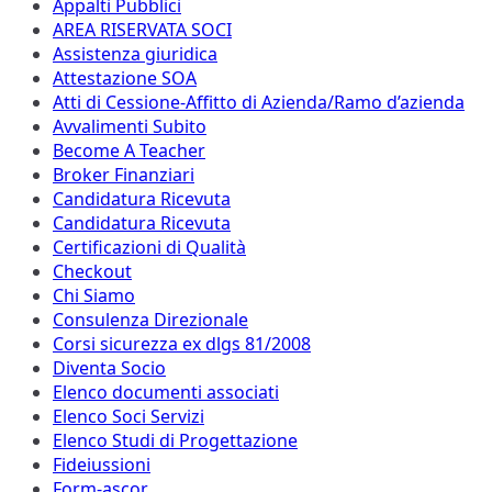
Appalti Pubblici
AREA RISERVATA SOCI
Assistenza giuridica
Attestazione SOA
Atti di Cessione-Affitto di Azienda/Ramo d’azienda
Avvalimenti Subito
Become A Teacher
Broker Finanziari
Candidatura Ricevuta
Candidatura Ricevuta
Certificazioni di Qualità
Checkout
Chi Siamo
Consulenza Direzionale
Corsi sicurezza ex dlgs 81/2008
Diventa Socio
Elenco documenti associati
Elenco Soci Servizi
Elenco Studi di Progettazione
Fideiussioni
Form-ascor