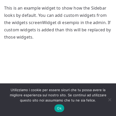
This is an example widget to show how the Sidebar
looks by default. You can add custom widgets from
the widgets screenWidget di esempio in the admin. If
custom widgets is added than this will be replaced by
those widgets.
Utilizziamo i cookie per essere sicuri che tu possa avere la
Copyright © 2025 Venitaly. Legal and operational
migliore esperienza sul nostro sito. Se continui ad utilizzare
headquarters: P.zta Umberto Giordano, 2, 20122 Milano
questo sito noi assumiamo che tu ne sia felice.
(Italy) – P.IVA 03725740249
Ok