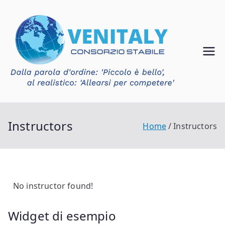
Vai
al
contenuto
Ven
Consorzio
Stabile
ital
Venitaly
y
Instructors
Home
Instructors
No instructor found!
Widget di esempio