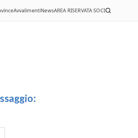
ovince
Avvalimenti
News
AREA RISERVATA SOCI
essaggio: