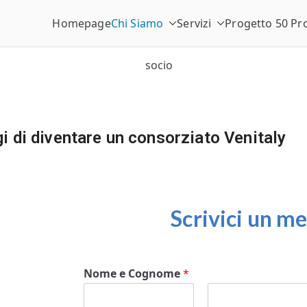
Homepage
Chi Siamo
Servizi
Progetto 50 Pr
enitaly
sorzio Stabile Venitaly
gi di diventare un consorziato Venitaly
Scrivici un m
Nome e Cognome
*