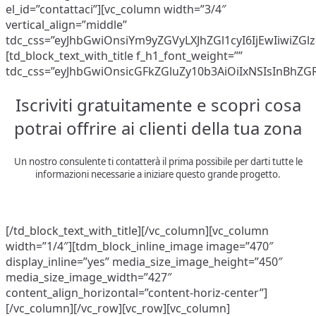
el_id=”contattaci”][vc_column width=”3/4″
vertical_align=”middle”
tdc_css=”eyJhbGwiOnsiYm9yZGVyLXJhZGl1cyI6IjEwIiwiZGlz
[td_block_text_with_title f_h1_font_weight=””
tdc_css=”eyJhbGwiOnsicGFkZGluZy10b3AiOiIxNSIsInBhZ
Iscriviti gratuitamente e scopri cosa
potrai offrire ai clienti della tua zona
Un nostro consulente ti contatterà il prima possibile per darti tutte le
informazioni necessarie a iniziare questo grande progetto.
[/td_block_text_with_title][/vc_column][vc_column
width=”1/4″][tdm_block_inline_image image=”470″
display_inline=”yes” media_size_image_height=”450″
media_size_image_width=”427″
content_align_horizontal=”content-horiz-center”]
[/vc_column][/vc_row][vc_row][vc_column]