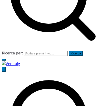
Ricerca per:
Venitaly
Consorzio Stabile Venitaly