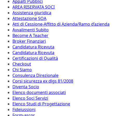
Appalti Pubblici
AREA RISERVATA SOCI
Assistenza giuridica
Attestazione SOA
Atti di Cessione-Affitto di Azienda/Ramo d’azienda
Avvalimenti Subito
Become A Teacher
Broker Finanziari
Candidatura Ricevuta
Candidatura Ricevuta
Certificazioni di Qualità
Checkout
Chi Siamo
Consulenza Direzionale
Corsi sicurezza ex dlgs 81/2008
Diventa Socio
Elenco documenti associati
Elenco Soci Servizi
Elenco Studi di Progettazione
Fideiussioni
Form-ascor