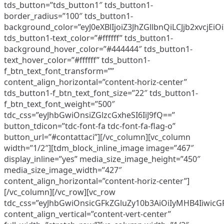
tds_button=”tds_button1″ tds_button1-
border_radius=”100″ tds_button1-
background_color=”eyJ0eXBlIjoiZ3JhZGllbnQiLCJjb2x
tds_button1-text_color=”#ffffff” tds_button1-
background_hover_color=”#444444″ tds_button1-
text_hover_color=”#ffffff” tds_button1-
f_btn_text_font_transform=””
content_align_horizontal=”content-horiz-center”
tds_button1-f_btn_text_font_size=”22″ tds_button1-
f_btn_text_font_weight=”500″
tdc_css=”eyJhbGwiOnsiZGlzcGxheSI6IiJ9fQ==”
button_tdicon=”tdc-font-fa tdc-font-fa-flag-o”
button_url=”#contattaci”][/vc_column][vc_column
width=”1/2″][tdm_block_inline_image image=”467″
display_inline=”yes” media_size_image_height=”450″
media_size_image_width=”427″
content_align_horizontal=”content-horiz-center”]
[/vc_column][/vc_row][vc_row
tdc_css=”eyJhbGwiOnsicGFkZGluZy10b3AiOiIyMHB4Iiwic
content_align_vertical=”content-vert-center”