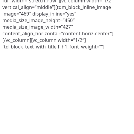
full_width=”stretch_row”][vc_column width=”1/2″
vertical_align=”middle”][tdm_block_inline_image
image=”469″ display_inline=”yes”
media_size_image_height=”450″
media_size_image_width=”427″
content_align_horizontal=”content-horiz-center”]
[/vc_column][vc_column width=”1/2″]
[td_block_text_with_title f_h1_font_weight=””]
Il Tuo Ruolo
– Libero professionista inserito in un contesto di agenzie
nazionali.
– Avrai a disposizione strumenti online per l’accesso ai
bandi di gara.
– Avrai a disposizione una SOA di altissimo prestigio e
certificazioni di qualità per gli avvalimenti dei tuoi clienti.
– Avrai a disposizione un metodo di lavoro vincente e che