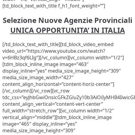
[td_block_text_with_title f_h1_font_weight=””]
Selezione Nuove Agenzie Provinciali
UNICA OPPORTUNITA’ IN ITALIA
[/td_block_text_with_title][td_block_video_embed
video_url=”https://www.youtube.com/watch?
v=6HBz3qf6LIg”][/vc_column][vc_column width=”1/2″]
[tdm_block_inline_image image=”463″
display_inline=”yes” media_size_image_height=”309″
media_size_image_width=”427″
content_align_horizontal=”content-horiz-center”]
[/vc_column][/vc_row][vc_row
tdc_css=”eyJhbGwiOnsicGFkZGluZy10b3AiOiIyMHB4Iiwic
content_align_vertical=”content-vert-center”
full_width=”stretch_row”][vc_column width=”1/2″
vertical_align=”middle”][tdm_block_inline_image
image=”465″ display_inline=”yes”
media_size_image_height=”309″