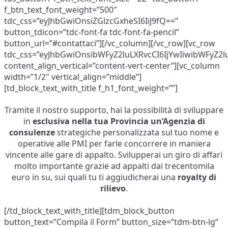
f_btn_text_font_weight=”500″
tdc_css=”eyJhbGwiOnsiZGlzcGxheSI6IiJ9fQ==”
button_tdicon=”tdc-font-fa tdc-font-fa-pencil”
button_url=”#contattaci”][/vc_column][/vc_row][vc_row
tdc_css=”eyJhbGwiOnsibWFyZ2luLXRvcCI6IjYwIiwibWFyZ2l
content_align_vertical=”content-vert-center”][vc_column
width=”1/2″ vertical_align=”middle”]
[td_block_text_with_title f_h1_font_weight=””]
Tramite il nostro supporto, hai la possibilità di sviluppare
in
esclusiva
nella tua Provincia un’Agenzia di
consulenze
strategiche personalizzata sul tuo nome e
operative alle PMI per farle concorrere in maniera
vincente alle gare di appalto. Svilupperai un giro di affari
molto importante grazie ad appalti dai trecentomila
euro in su, sui quali tu ti aggiudicherai una
royalty di
rilievo
.
[/td_block_text_with_title][tdm_block_button
button_text=”Compila il Form” button_size=”tdm-btn-lg”