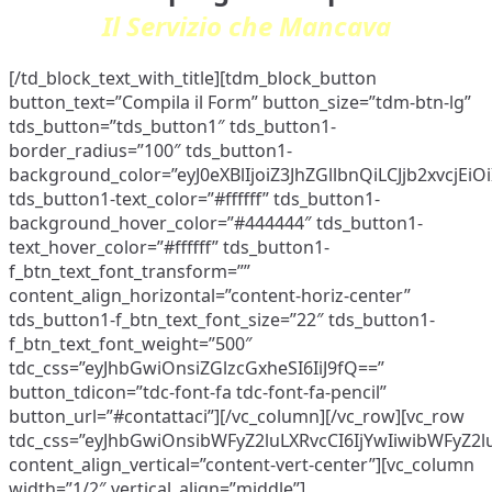
Il Servizio che Mancava
[/td_block_text_with_title][tdm_block_button
button_text=”Compila il Form” button_size=”tdm-btn-lg”
tds_button=”tds_button1″ tds_button1-
border_radius=”100″ tds_button1-
background_color=”eyJ0eXBlIjoiZ3JhZGllbnQiLCJjb2x
tds_button1-text_color=”#ffffff” tds_button1-
background_hover_color=”#444444″ tds_button1-
text_hover_color=”#ffffff” tds_button1-
f_btn_text_font_transform=””
content_align_horizontal=”content-horiz-center”
tds_button1-f_btn_text_font_size=”22″ tds_button1-
f_btn_text_font_weight=”500″
tdc_css=”eyJhbGwiOnsiZGlzcGxheSI6IiJ9fQ==”
button_tdicon=”tdc-font-fa tdc-font-fa-pencil”
button_url=”#contattaci”][/vc_column][/vc_row][vc_row
tdc_css=”eyJhbGwiOnsibWFyZ2luLXRvcCI6IjYwIiwibWFyZ2l
content_align_vertical=”content-vert-center”][vc_column
width=”1/2″ vertical_align=”middle”]