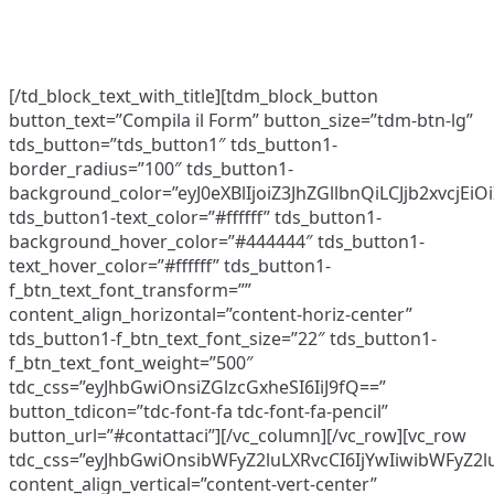
produce alti redditi legati al lavoro quotidiano e alle
aggiudicazioni di tutte le gare sulla tua area.
[/td_block_text_with_title][tdm_block_button
button_text=”Compila il Form” button_size=”tdm-btn-lg”
tds_button=”tds_button1″ tds_button1-
border_radius=”100″ tds_button1-
background_color=”eyJ0eXBlIjoiZ3JhZGllbnQiLCJjb2x
tds_button1-text_color=”#ffffff” tds_button1-
background_hover_color=”#444444″ tds_button1-
text_hover_color=”#ffffff” tds_button1-
f_btn_text_font_transform=””
content_align_horizontal=”content-horiz-center”
tds_button1-f_btn_text_font_size=”22″ tds_button1-
f_btn_text_font_weight=”500″
tdc_css=”eyJhbGwiOnsiZGlzcGxheSI6IiJ9fQ==”
button_tdicon=”tdc-font-fa tdc-font-fa-pencil”
button_url=”#contattaci”][/vc_column][/vc_row][vc_row
tdc_css=”eyJhbGwiOnsibWFyZ2luLXRvcCI6IjYwIiwibWFyZ2l
content_align_vertical=”content-vert-center”