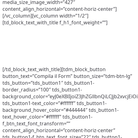
media_size_image_width=”427″
content_align_horizontal=”content-horiz-center”]
[/vc_column][vc_column width=”1/2″]
[td_block_text_with_title f_h1_font_weight=””]
Venitaly sta creando una rete provinciale di
AGENZIE e
PROFESSIONISTI
al servizio “capillare” di gare d’appalto.
Se siete interessati a collaborare con noi proponete il
vostro profilo attraverso il form.
[/td_block_text_with_title][tdm_block_button
button_text=”Compila il Form” button_size=”tdm-btn-lg”
tds_button=”tds_button1″ tds_button1-
border_radius=”100″ tds_button1-
background_color=”eyJ0eXBlIjoiZ3JhZGllbnQiLCJjb2x
tds_button1-text_color=”#ffffff” tds_button1-
background_hover_color=”#444444″ tds_button1-
text_hover_color=”#ffffff” tds_button1-
f_btn_text_font_transform=””
content_align_horizontal=”content-horiz-center”
tds_button1-f_btn_text_font_size=”22″ tds_button1-