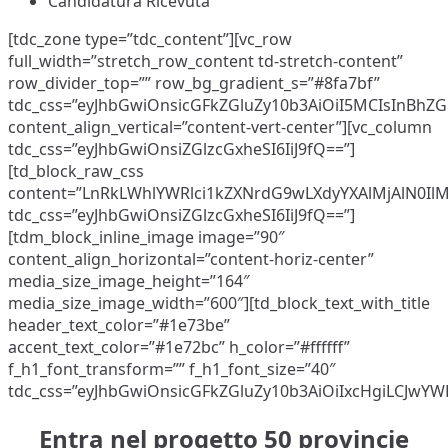
Candidatura Ricevuta
[tdc_zone type=”tdc_content”][vc_row
full_width=”stretch_row_content td-stretch-content”
row_divider_top=”” row_bg_gradient_s=”#8fa7bf”
tdc_css=”eyJhbGwiOnsicGFkZGluZy10b3AiOiI5MCIsInBhZ
content_align_vertical=”content-vert-center”][vc_column
tdc_css=”eyJhbGwiOnsiZGlzcGxheSI6IiJ9fQ==”]
[td_block_raw_css
content=”LnRkLWhlYWRlci1kZXNrdG9wLXdyYXAlMjAlN0
tdc_css=”eyJhbGwiOnsiZGlzcGxheSI6IiJ9fQ==”]
[tdm_block_inline_image image=”90″
content_align_horizontal=”content-horiz-center”
media_size_image_height=”164″
media_size_image_width=”600″][td_block_text_with_title
header_text_color=”#1e73be”
accent_text_color=”#1e72bc” h_color=”#ffffff”
f_h1_font_transform=”” f_h1_font_size=”40″
tdc_css=”eyJhbGwiOnsicGFkZGluZy10b3AiOiIxcHgiLCJwY
Entra nel progetto 50 provincie