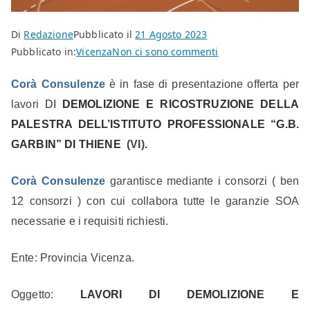
Di
Redazione
Pubblicato il
21 Agosto 2023
per
Pubblicato in:
Vicenza
Non ci sono commenti
LAVORI
C
orà
C
onsulenze
è
in fase di presentazione
offerta per
DI
DEMOLIZIONE
lavori
DI
DEMOLIZIONE E RICOSTRUZIONE DELLA
E
PALESTRA DELL’ISTITUTO PROFESSIONALE “G.B.
RICOSTRUZIONE
GARBIN” DI THIENE
(VI).
DELLA
PALESTRA
Corà
C
onsulenze
garantisce mediante i consorzi ( ben
DELL’ISTITUTO
12 consorzi ) con cui collabora tutte le garanzie SOA
PROFESSIONALE
necessarie e i requisiti richiesti.
“G.B.
GARBIN”
Ente: Provincia Vicenza.
DI
THIENE
(VI)
Oggetto:
LAVORI DI DEMOLIZIONE E