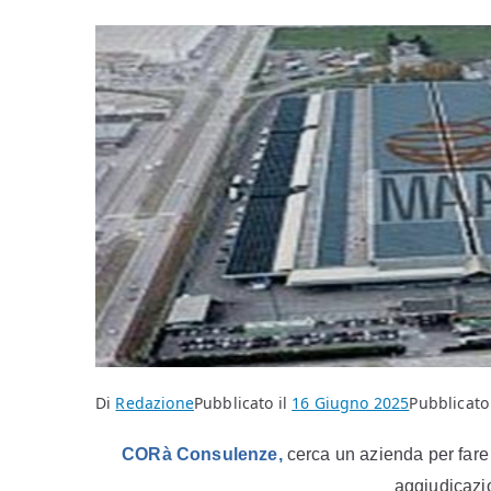
Di
Redazione
Pubblicato il
16 Giugno 2025
Pubblicato 
C
OR
à
C
onsulenze,
cerca
un azienda
per
far
aggiudicazio