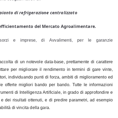
di
un
pianto di refrigerazione centralizzato
nuovo
impianto
fficientamento del Mercato Agroalimentare
.
di
refrigerazione
sorzi e imprese, di
Avvalimenti, per le garanzie
centralizzato
Intervento
di
accolta di un notevole data-base, prettamente di carattere
ammodernamento
ttare per migliorare il rendimento in termini di gare vinte,
ed
ttori, individuando punti di forza, ambiti di miglioramento ed
efficientamento
del
 le offerte migliori bando per bando.
T
utte le informazioni
Mercato
umenti di Intelligenza Artificiale, in grado di approfondire e
Agroalimentare.
 e dei risultati ottenuti, e di predire parametri, ad esempio
bilità di vincita della gara.