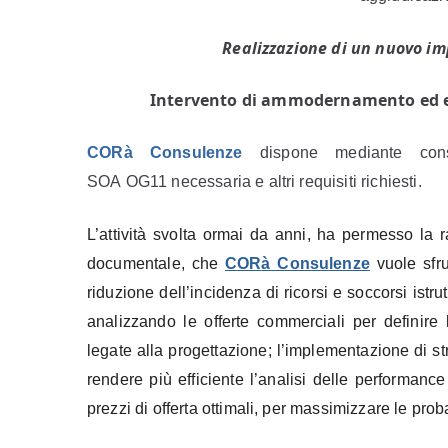
Realizzazione di un nuovo im
Intervento di ammodernamento ed e
C
OR
à
C
onsulenze
dispone
mediante con
SOA OG11 necessaria e altri requisiti richiesti.
L’atti
vità svolta ormai da anni, ha permesso la r
documentale, che
C
OR
à Consulenze
vuole sfru
riduzione dell’incidenza di ricorsi e soccorsi istru
analizzando le offerte commerciali per definire
legate alla progettazione; l’implementazione di str
rendere più efficiente l’analisi delle performance
prezzi di offerta ottimali, per massimizzare le proba