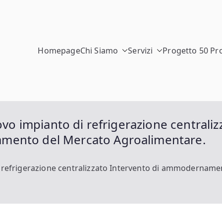
Homepage
Chi Siamo
Servizi
Progetto 50 Pr
enitaly
sorzio Stabile Venitaly
ovo impianto di refrigerazione centraliz
mento del Mercato Agroalimentare.
di refrigerazione centralizzato Intervento di ammodernam