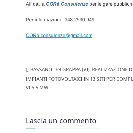
Affidati a
C
OR
à Consulenze
per le gare pubblich
Per info
rmazioni :
348.2530 949
CORa.consulenze@gmail.com
Navigazione
BASSANO Del GRAPPA (VI), REALIZZAZIONE D
IMPIANTI FOTOVOLTAICI IN 13 SITI PER COMPL
articoli
VI 6,5 MW
Lascia un commento