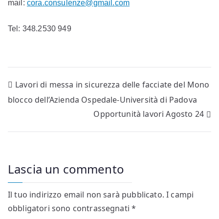
mail:
cora.
consulenze
@
gmail.
com
(VR)
T
el:
348.2530 949
Navigazione
Lavori di messa in sicurezza delle facciate del Mono
blocco dell’Azienda Ospedale-Università di Padova
articoli
Opportunità lavori Agosto 24
Lascia un commento
Il tuo indirizzo email non sarà pubblicato.
I campi
obbligatori sono contrassegnati
*