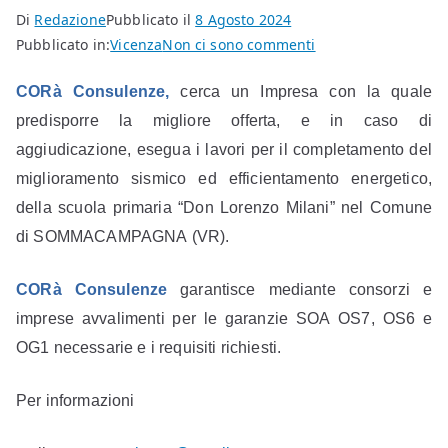
Di
Redazione
Pubblicato il
8 Agosto 2024
per
Pubblicato in:
Vicenza
Non ci sono commenti
Lavori
C
OR
à
C
onsulenze,
cerca
un I
mpresa con la quale
per
il
predisporre la migliore offerta, e in caso di
completamento
aggiudicazione, esegua i
lavori per il completamento del
del
miglioramento sismico ed efficientamento energetico,
miglioramento
della scuola primaria “Don Lorenzo Milani”
nel
Comune
sismico
di SOMMACAMPAGNA
(VR).
ed
efficientamento
C
OR
à
C
onsulenze
garantisce mediante consorzi
e
energetico,
scuola
imprese
avvaliment
i
per
le garanzie SOA
OS7, OS6 e
primaria,
OG1
necessarie
e
i requisiti richiesti.
nel
Comune
Per info
rmazioni
di
SOMMACAMPAGNA