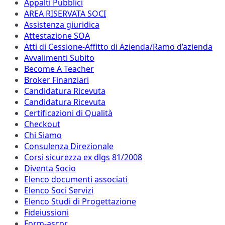
Appalti Pubblici
AREA RISERVATA SOCI
Assistenza giuridica
Attestazione SOA
Atti di Cessione-Affitto di Azienda/Ramo d’azienda
Avvalimenti Subito
Become A Teacher
Broker Finanziari
Candidatura Ricevuta
Candidatura Ricevuta
Certificazioni di Qualità
Checkout
Chi Siamo
Consulenza Direzionale
Corsi sicurezza ex dlgs 81/2008
Diventa Socio
Elenco documenti associati
Elenco Soci Servizi
Elenco Studi di Progettazione
Fideiussioni
Form-ascor