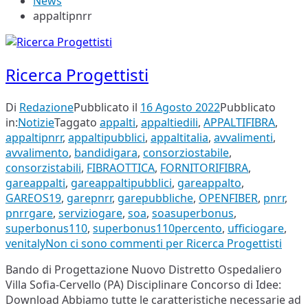
News
appaltipnrr
Ricerca Progettisti
Di
Redazione
Pubblicato il
16 Agosto 2022
Pubblicato
in:
Notizie
Taggato
appalti
,
appaltiedili
,
APPALTIFIBRA
,
appaltipnrr
,
appaltipubblici
,
appaltitalia
,
avvalimenti
,
avvalimento
,
bandidigara
,
consorziostabile
,
consorzistabili
,
FIBRAOTTICA
,
FORNITORIFIBRA
,
gareappalti
,
gareappaltipubblici
,
gareappalto
,
GAREOS19
,
garepnrr
,
garepubbliche
,
OPENFIBER
,
pnrr
,
pnrrgare
,
serviziogare
,
soa
,
soasuperbonus
,
superbonus110
,
superbonus110percento
,
ufficiogare
,
venitaly
Non ci sono commenti
per Ricerca Progettisti
Bando di Progettazione Nuovo Distretto Ospedaliero
Villa Sofia-Cervello (PA) Disciplinare Concorso di Idee:
Download Abbiamo tutte le caratteristiche necessarie ad