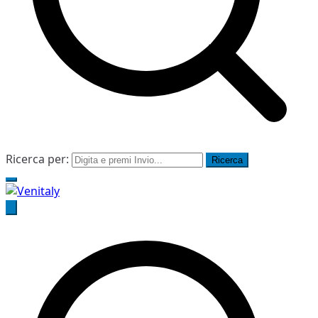
Ricerca per:
Venitaly
Consorzio Stabile Venitaly